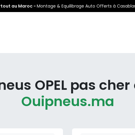
rtout au Maroc -
Montage & Equilibrage Auto Offerts à Casabl
s
Pneus Auto
Pneus Moto
Nos Centres de Montage
neus OPEL pas cher
Ouipneus.ma