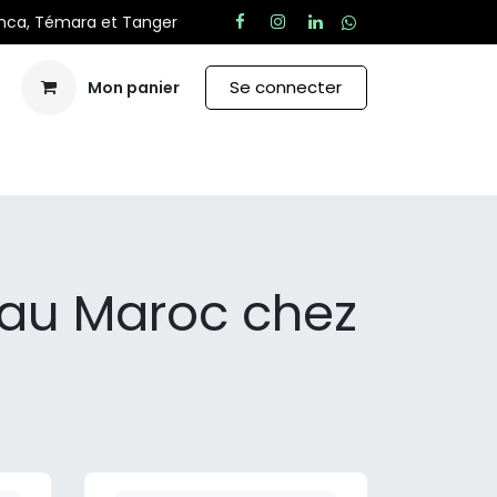
anca, Témara et Tanger
Se connecter
Mon panier
Aide
au Maroc chez