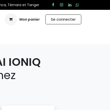
anca, Témara et Tanger
Se connecter
Mon panier
Aide
I IONIQ
hez