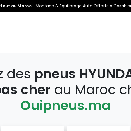
rtout au Maroc -
Montage & Equilibrage Auto Offerts à Casabl
s
Pneus Auto
Pneus Moto
Nos Centres de Montage
z des
pneus HYUNDA
pas cher
au Maroc c
Ouipneus.ma