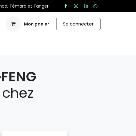
anca, Témara et Tanger
Se connecter
Mon panier
Aide
GFENG
 chez