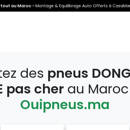
rtout au Maroc -
Montage & Equilibrage Auto Offerts à Casabl
s
Pneus Auto
Pneus Moto
Nos Centres de Montage
tez des
pneus DON
 pas cher
au Maroc
Ouipneus.ma