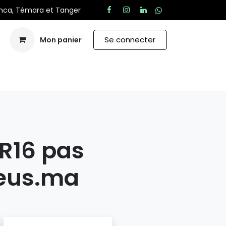
anca, Témara et Tanger
Se connecter
Mon panier
Aide
R16 pas
eus.ma