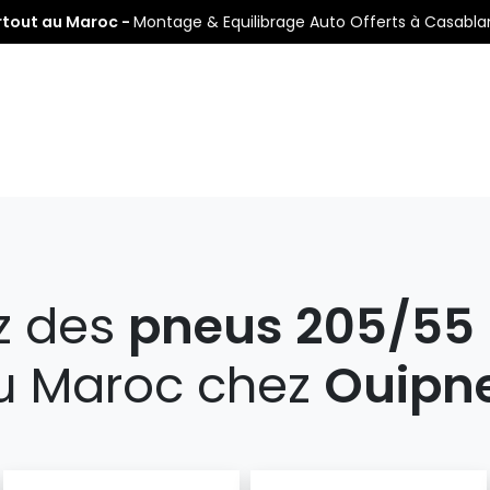
rtout au Maroc -
Montage & Equilibrage Auto Offerts à Casabl
s
Pneus Auto
Pneus Moto
Nos Centres de Montage
z des
pneus 205/55 
 Maroc chez
Ouipn