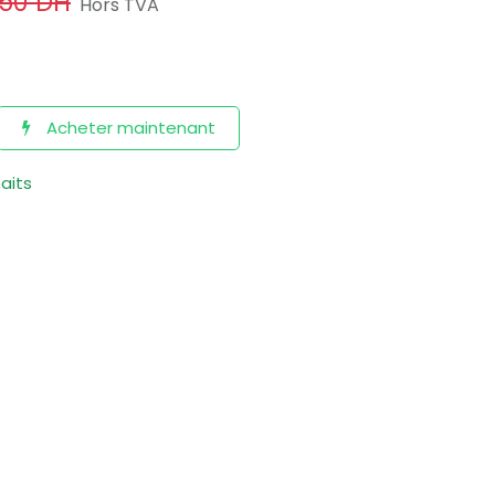
,50
DH
Hors TVA
Acheter maintenant
haits