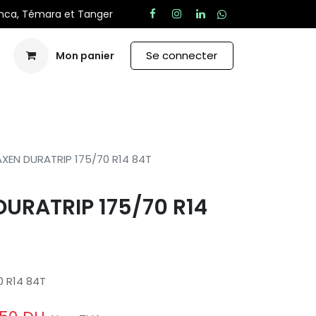
anca, Témara et Tanger
Se connecter
Mon panier
Aide
XEN DURATRIP 175/70 R14 84T
URATRIP 175/70 R14
0 R14 84T