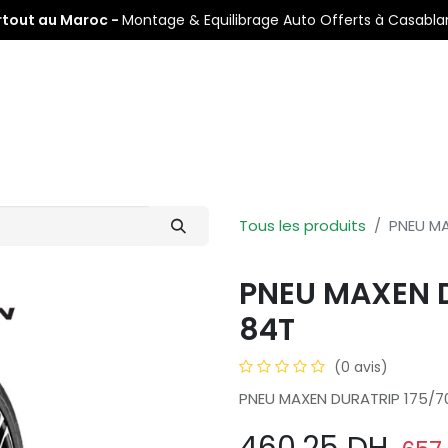
rtout au Maroc -
Montage & Equilibrage Auto Offerts à Casabl
s
Pneus Auto
Pneus Moto
Nos Centres de Montage
Tous les produits
PNEU MA
PNEU MAXEN D
84T
(0 avis)
PNEU MAXEN DURATRIP 175/7