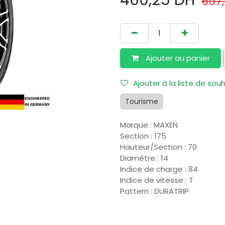
460,25
DH
657
Ajouter au​ panier
Ajouter à la liste de sou
Tourisme
Marque
:
MAXEN
Section
:
175
Hauteur/Section
:
70
Diamètre
:
14
Indice de charge
:
84
Indice de vitesse
:
T
Pattern
:
DURATRIP