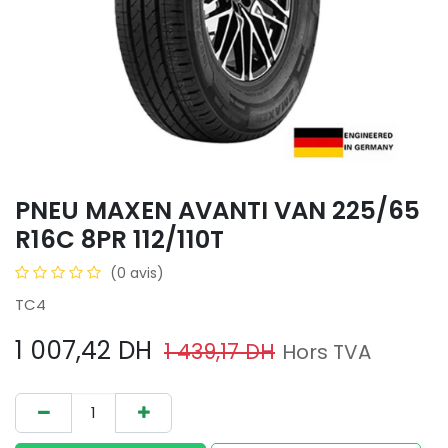
PNEU MAXEN AVANTI VAN 225/65
R16C 8PR 112/110T
(0 avis)
TC4
1 007,42
DH
1 439,17
DH
Hors TVA