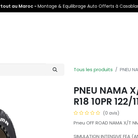
rtout au Maroc -
Montage & Equilibrage Auto Offerts à Casabl
s
Pneus Auto
Pneus Moto
Nos Centres de Montage
Tous les produits
PNEU NA
PNEU NAMA X
R18 10PR 122/1
(0 avis)
Pneu OFF ROAD NAMA X/T N
SIMULATION INTENSIVE FEA (