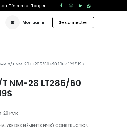
anca, Témara et Tanger
Se connecter
Mon panier
Aide
MA X/T NM-28 LT285/60 R18 10PR 122/119S
/T NM-28 LT285/60
19S
M-28 PCR
ANALYSE DES ÉLÉMENTS FINIS) CONSTRUCTION