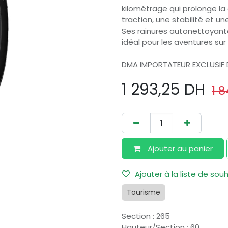
kilométrage qui prolonge la 
traction, une stabilité et 
Ses rainures autonettoyant
idéal pour les aventures sur
DMA IMPORTATEUR EXCLUSIF
1 293,25
DH
1 
Ajouter au​ panier
Ajouter à la liste de sou
Tourisme
Section
:
265
Hauteur/Section
:
60