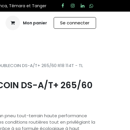
anca, Témara et Tanger
Se connecter
Mon panier
Aide
UBLECOIN DS-A/T+ 265/60 R18 114T - TL
COIN DS-A/T+ 265/60
un pneu tout-terrain haute performance
s conditions routières tout en privilégiant la
 Grâce à sa formule écologique à haut