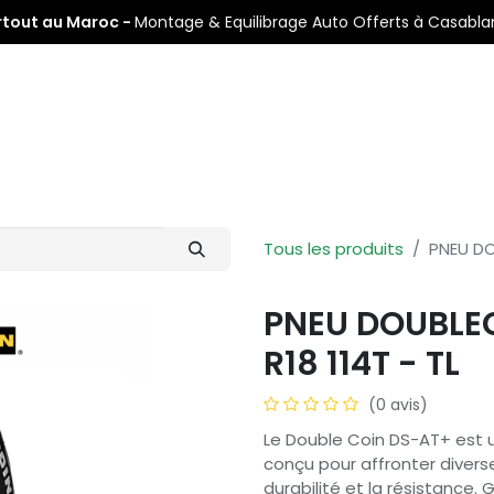
rtout au Maroc -
Montage & Equilibrage Auto Offerts à Casabl
s
Pneus Auto
Pneus Moto
Nos Centres de Montage
Tous les produits
PNEU DO
PNEU DOUBLE
R18 114T - TL
(0 avis)
Le Double Coin DS-AT+ est 
conçu pour affronter diverse
durabilité et la résistance.