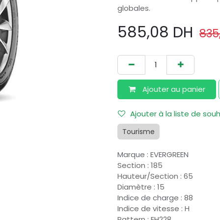
globales.
585,08
DH
835
Ajouter au​ panier
Ajouter à la liste de sou
Tourisme
Marque
:
EVERGREEN
Section
:
185
Hauteur/Section
:
65
Diamètre
:
15
Indice de charge
:
88
Indice de vitesse
:
H
Pattern
:
EH228