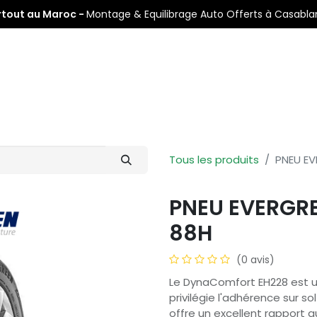
rtout au Maroc -
Montage & Equilibrage Auto Offerts à Casabl
s
Pneus Auto
Pneus Moto
Nos Centres de Montage
Tous les produits
PNEU EV
PNEU EVERGRE
88H
(0 avis)
Le DynaComfort EH228 est u
privilégie l'adhérence sur so
offre un excellent rapport 