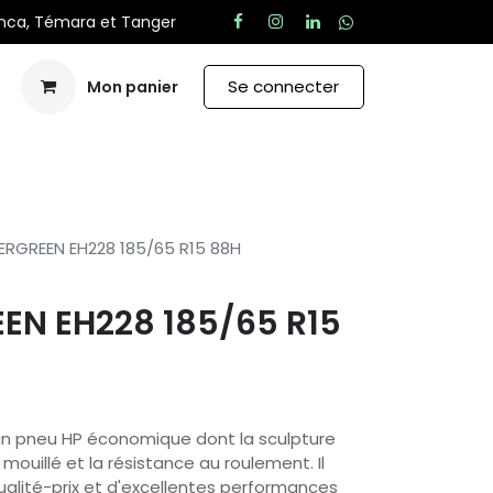
anca, Témara et Tanger
Se connecter
Mon panier
Aide
ERGREEN EH228 185/65 R15 88H
EN EH228 185/65 R15
n pneu HP économique dont la sculpture
l mouillé et la résistance au roulement. Il
qualité-prix et d'excellentes performances