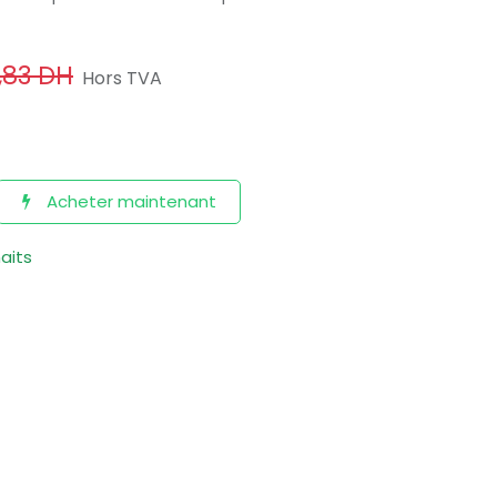
,83
DH
Hors TVA
Acheter maintenant
haits