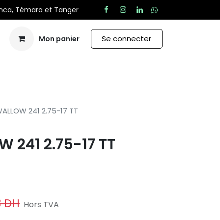
anca, Témara et Tanger
Se connecter
Mon panier
Aide
ALLOW 241 2.75-17 TT
 241 2.75-17 TT
3
DH
Hors TVA