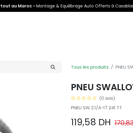
rtout au Maroc -
Montage & Equilibrage Auto Offerts à Casabl
s
Pneus Auto
Pneus Moto
Nos Centres de Montage
Tous les produits
PNEU SW
PNEU SWALLOW
(0 avis)
PNEU SW 2.1/4-17 241 TT
119,58
DH
170,8