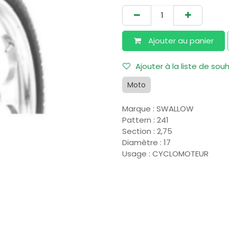
Ajouter au​ panier
Ajouter à la liste de sou
Moto
Marque
:
SWALLOW
Pattern
:
241
Section
:
2,75
Diamètre
:
17
Usage
:
CYCLOMOTEUR