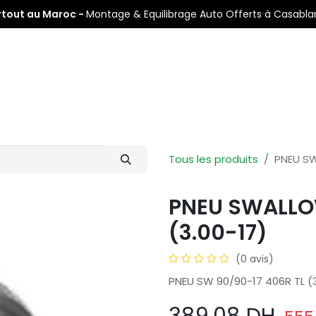
rtout au Maroc -
Montage & Equilibrage Auto Offerts à Casabl
s
Pneus Auto
Pneus Moto
Nos Centres de Montage
Tous les produits
PNEU SW
PNEU SWALLOW
(3.00-17)
(0 avis)
PNEU SW 90/90-17 406R TL (3