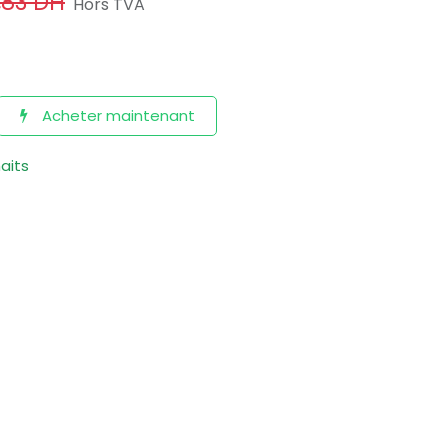
,83
DH
Hors TVA
Acheter maintenant
haits