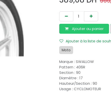
389,08
DH
555
Ajouter au​ panier
Ajouter à la liste de sou
Moto
Marque
:
SWALLOW
Pattern
:
406R
Section
:
90
Diamètre
:
17
Hauteur/Section
:
90
Usage
:
CYCLOMOTEUR