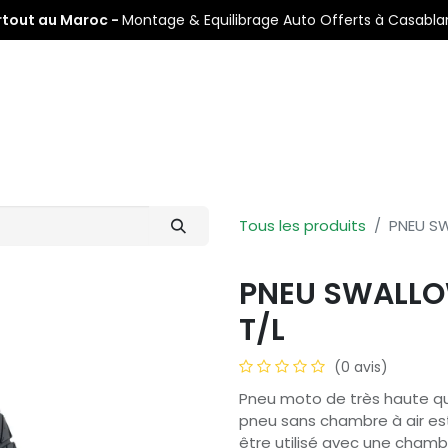
rtout au Maroc -
Montage & Equilibrage Auto Offerts à Casabl
s
Pneus Auto
Pneus Moto
Nos Centres de Montage
Tous les produits
PNEU SW
PNEU SWALLO
T/L
(0 avis)
Pneu moto de très haute qual
pneu sans chambre à air est
être utilisé avec une chambr