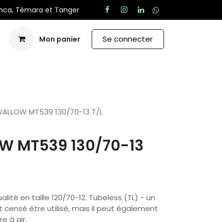
anca, Témara et Tanger
Se connecter
Mon panier
Aide
ALLOW MT539 130/70-13 T/L
W MT539 130/70-13
ité en taille 120/70-12. Tubeless (TL) - un
 censé être utilisé, mais il peut également
e à air.