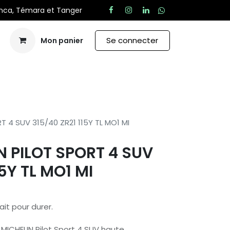
anca, Témara et Tanger
Se connecter
Mon panier
Aide
T 4 SUV 315/40 ZR21 115Y TL MO1 MI
N PILOT SPORT 4 SUV
15Y TL MO1 MI
ait pour durer.
 MICHELIN Pilot Sport 4 SUV haute