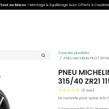
rtout au Maroc -
Montage & Equilibrage Auto Offerts à Casabl
s
Pneus Auto
Pneus Moto
Nos Centres de Montage
Tous les produits
PNEU MICHELIN PILOT SPOR
PNEU MICHELI
315/40 ZR21 1
(0 avis)
Le contrôle pour votre SUV f
Conçu pour les SUV, le pneu