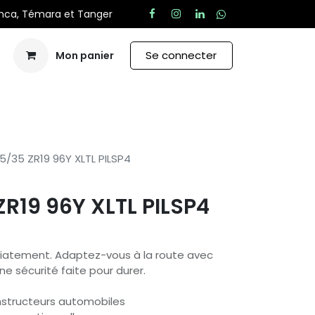
anca, Témara et Tanger
Se connecter
Mon panier
Aide
5/35 ZR19 96Y XLTL PILSP4
R19 96Y XLTL PILSP4
édiatement. Adaptez-vous à la route avec
ne sécurité faite pour durer.
nstructeurs automobiles