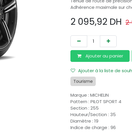
Tenue de route de précision
Adhérence maximale sur c
2 095,92
DH
2 
Ajouter au​ panier
Ajouter à la liste de sou
Tourisme
Marque
:
MICHELIN
Pattern
:
PILOT SPORT 4
Section
:
255
Hauteur/Section
:
35
Diamètre
:
19
Indice de charge
:
96