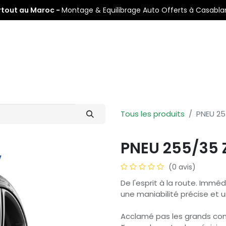
rtout au Maroc -
Montage & Equilibrage Auto Offerts à Casabl
s
Pneus Auto
Pneus Moto
Nos Centres de Montage
Tous les produits
PNEU 25
PNEU 255/35 Z
(0 avis)
De l'esprit à la route. Imm
une maniabilité précise et u
Acclamé pas les grands co