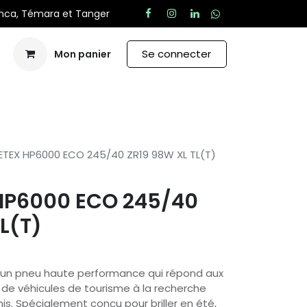
anca, Témara et Tanger
Se connecter
Mon panier
Aide
ETEX HP6000 ECO 245/40 ZR19 98W XL TL(T)
HP6000 ECO 245/40
L(T)
 un pneu haute performance qui répond aux
de véhicules de tourisme à la recherche
s. Spécialement conçu pour briller en été,