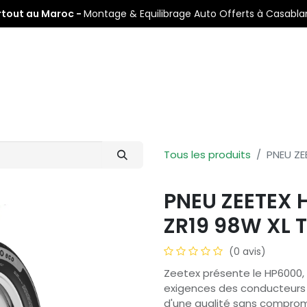
rtout au Maroc -
Montage & Equilibrage Auto Offerts à Casabl
s
Pneus Auto
Pneus Moto
Nos Centres de Montage
Tous les produits
PNEU ZE
PNEU ZEETEX 
ZR19 98W XL T
(0 avis)
Zeetex présente le HP6000,
exigences des conducteurs 
d'une qualité sans compromi