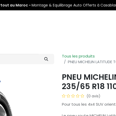
rtout au Maroc -
Montage & Equilibrage Auto Offerts à Casabl
s
Pneus Auto
Pneus Moto
Nos Centres de Montage
Tous les produits
PNEU MICHELIN LATITUDE T
PNEU MICHELI
235/65 R18 11
(0 avis)
Pour tous les 4x4 SUV orient
Le pneu route MICHELIN Latit