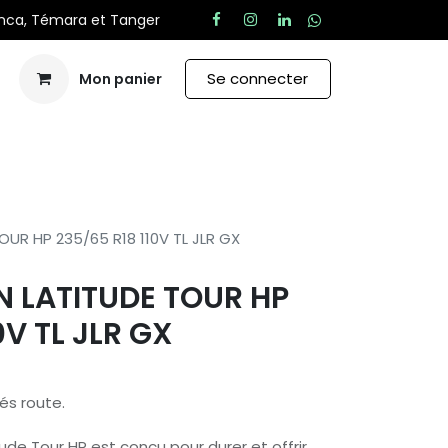
anca, Témara et Tanger
Se connecter
Mon panier
Aide
OUR HP 235/65 R18 110V TL JLR GX
N LATITUDE TOUR HP
0V TL JLR GX
és route.
ude Tour HP est conçu pour durer et offrir