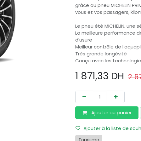
grâce au pneu MICHELIN PRIM
vous et vos passagers, kilo
Le pneu été MICHELIN, une s
La meilleure performance de 
d'usure
Meilleur contrôle de l’aquap
Très grande longévité
Conçu avec les technologies
1 871,33
DH
2 6
Ajouter au​ panier
Ajouter à la liste de sou
Tourisme