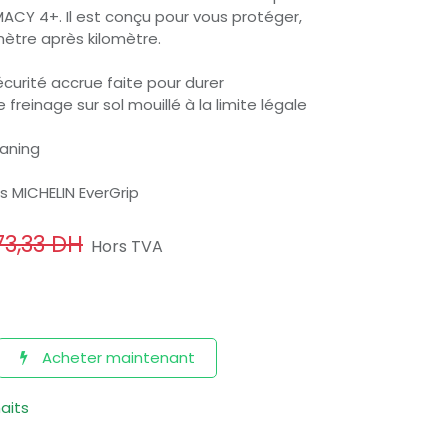
ACY 4+. Il est conçu pour vous protéger,
mètre après kilomètre.
écurité accrue faite pour durer
freinage sur sol mouillé à la limite légale
laning
 MICHELIN EverGrip
73,33
DH
Hors TVA
Acheter maintenant
haits