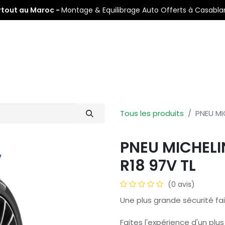
rtout au Maroc -
Montage & Equilibrage Auto Offerts à Casabl
s
Pneus Auto
Pneus Moto
Nos Centres de Montage
Tous les produits
PNEU MI
PNEU MICHELI
R18 97V TL
(0 avis)
Une plus grande sécurité fai
Faites l'expérience d'un plu