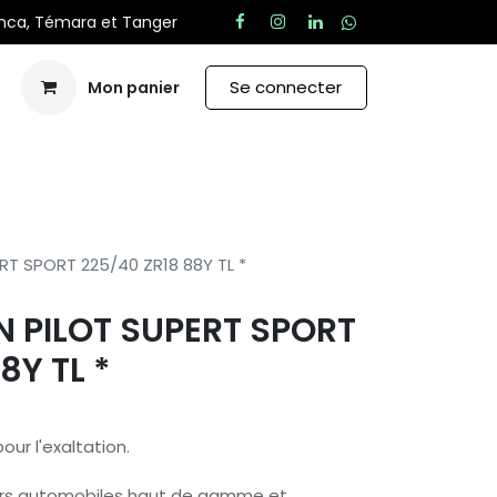
anca, Témara et Tanger
Se connecter
Mon panier
Aide
RT SPORT 225/40 ZR18 88Y TL *
N PILOT SUPERT SPORT
8Y TL *
our l'exaltation.
urs automobiles haut de gamme et