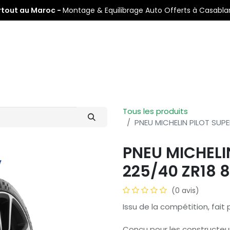
rtout au Maroc -
Montage & Equilibrage Auto Offerts à Casabl
s
Pneus Auto
Pneus Moto
Nos Centres de Montage
Tous les produits
PNEU MICHELIN PILOT SUPE
PNEU MICHELI
225/40 ZR18 8
(0 avis)
Issu de la compétition, fait p
Conçu pour les constructe