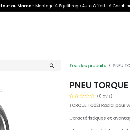
rtout au Maroc -
Montage & Equilibrage Auto Offerts à Casabl
s
Pneus Auto
Pneus Moto
Nos Centres de Montage
Tous les produits
PNEU TO
PNEU TORQUE 
(0 avis)
TORQUE TQ021 Radial pour v
Caractéristiques et avanta