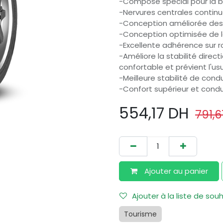
-Composé spécial pour la 
-Nervures centrales continu
-Conception améliorée des r
-Conception optimisée de l
-Excellente adhérence sur r
-Améliore la stabilité direct
confortable et prévient l'usu
-Meilleure stabilité de con
-Confort supérieur et condu
554,17
DH
791,6
Ajouter au​ panier
Ajouter à la liste de sou
Tourisme