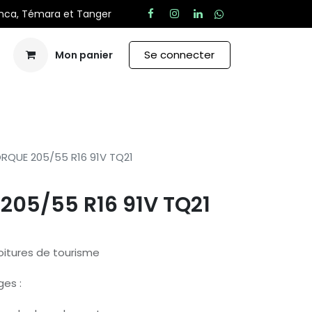
anca, Témara et Tanger
Se connecter
Mon panier
Aide
RQUE 205/55 R16 91V TQ21
205/55 R16 91V TQ21
oitures de tourisme
ges :