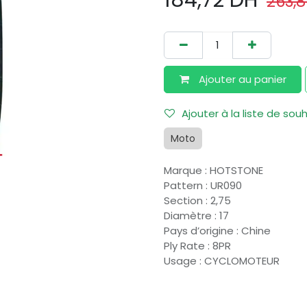
184,72
DH
263,
Ajouter au​ panier
Ajouter à la liste de sou
Moto
Marque
:
HOTSTONE
Pattern
:
UR090
Section
:
2,75
Diamètre
:
17
Pays d’origine
:
Chine
Ply Rate
:
8PR
Usage
:
CYCLOMOTEUR