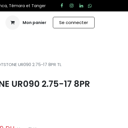
anca, Témara et Tanger
Se connecter
Mon panier
Aide
TSTONE UR090 2.75-17 8PR TL
E UR090 2.75-17 8PR