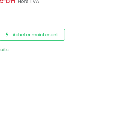
89
DH
Hors TVA
Acheter maintenant
haits