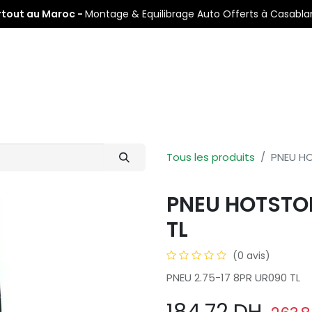
rtout au Maroc -
Montage & Equilibrage Auto Offerts à Casabl
s
Pneus Auto
Pneus Moto
Nos Centres de Montage
Tous les produits
PNEU HO
PNEU HOTSTON
TL
(0 avis)
PNEU 2.75-17 8PR UR090 TL