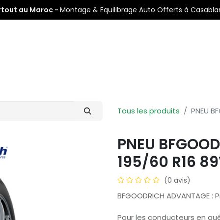
rtout au Maroc -
Montage & Equilibrage Auto Offerts à Casabl
s
Pneus Auto
Pneus Moto
Nos Centres de Montage
Tous les produits
PNEU BF
PNEU BFGOOD
195/60 R16 89
(0 avis)
BFGOODRICH ADVANTAGE : Pre
Pour les conducteurs en quê