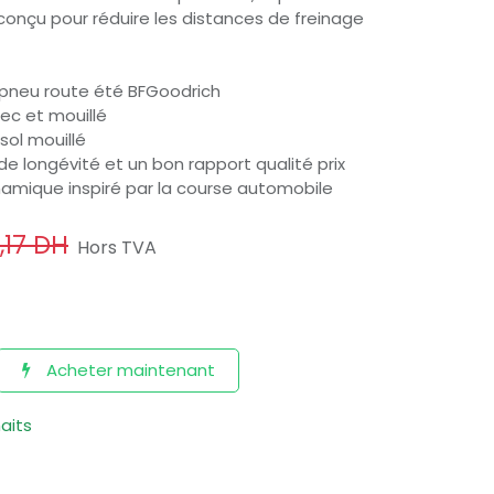
onçu pour réduire les distances de freinage
 pneu route été BFGoodrich
sec et mouillé
sol mouillé
de longévité et un bon rapport qualité prix
namique inspiré par la course automobile
,17
DH
Hors TVA
Acheter maintenant
haits