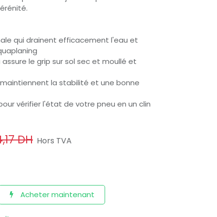
érénité.
nale qui drainent efficacement l'eau et
aquaplaning
 assure le grip sur sol sec et moullé et
 maintiennent la stabilité et une bonne
pour vérifier l'état de votre pneu en un clin
,17
DH
Hors TVA
Acheter maintenant