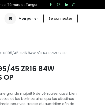
anca, Témara et Tanger
Se connecter
Mon panier
Aide
XEN 195/45 ZR16 84W N'FERA PRIMUS OP
95/45 ZR16 84W
S OP
une grande majorité de véhicules, aussi bien
ctes et les berlines ainsi que les citadines
male pour vos trajets du quotidien afin de