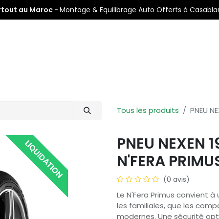
rtout au Maroc -
Montage & Equilibrage Auto Offerts à Casabl
s
Pneus Auto
Pneus Moto
Nos Centres de Montage
Tous les produits
PNEU NE
PNEU NEXEN 1
LIQUIDATION
N'FERA PRIMU
(0 avis)
Le N'Fera Primus convient à 
les familiales, que les compa
modernes. Une sécurité opti