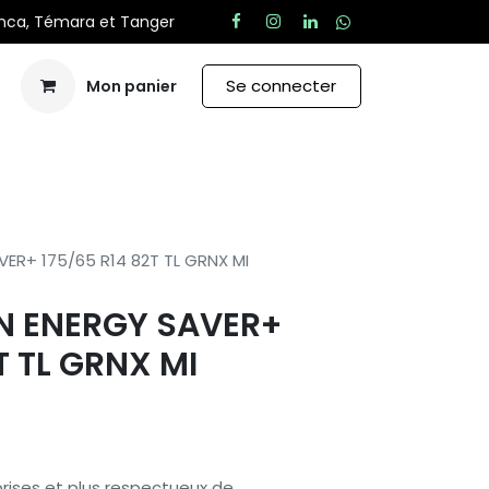
anca, Témara et Tanger
Se connecter
Mon panier
Aide
VER+ 175/65 R14 82T TL GRNX MI
N ENERGY SAVER+
T TL GRNX MI
rises et plus respectueux de