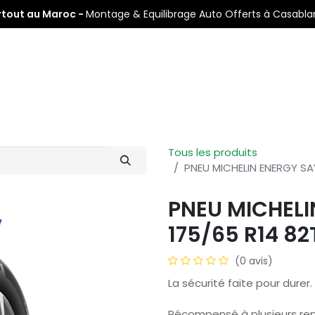
rtout au Maroc -
Montage & Equilibrage Auto Offerts à Casabl
s
Pneus Auto
Pneus Moto
Nos Centres de Montage
Tous les produits
PNEU MICHELIN ENERGY SA
PNEU MICHELI
175/65 R14 82
(0 avis)
La sécurité faite pour durer.
Récompensé à plusieurs rep