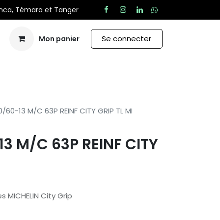
anca, Témara et Tanger
Se connecter
Mon panier
Aide
0/60-13 M/C 63P REINF CITY GRIP TL MI
13 M/C 63P REINF CITY
 MICHELIN City Grip