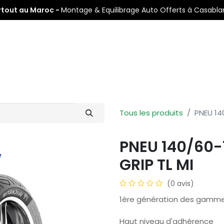
rtout au Maroc -
Montage & Equilibrage Auto Offerts à Casabl
s
Pneus Auto
Pneus Moto
Nos Centres de Montage
Tous les produits
PNEU 14
PNEU 140/60-
GRIP TL MI
(0 avis)
1ère génération des gammes
Haut niveau d'adhérence