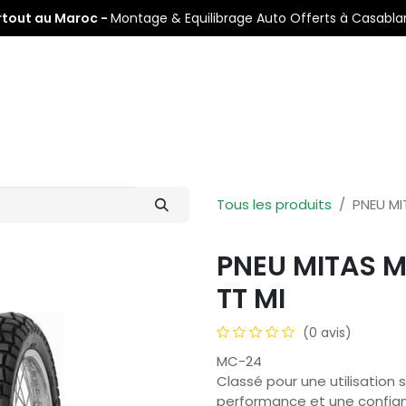
rtout au Maroc -
Montage & Equilibrage Auto Offerts à Casabl
s
Pneus Auto
Pneus Moto
Nos Centres de Montage
Tous les produits
PNEU MI
PNEU MITAS M
TT MI
(0 avis)
MC-24
Classé pour une utilisation 
performance et une confian