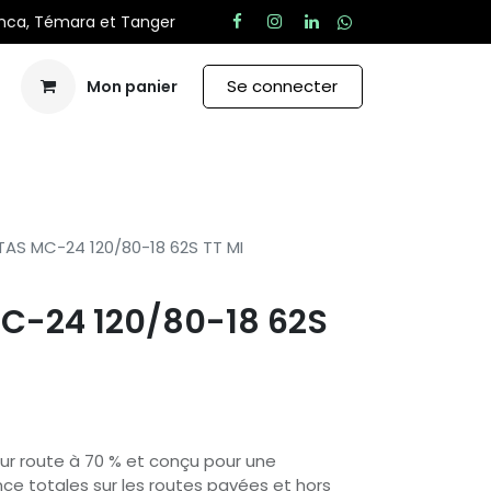
anca, Témara et Tanger
Se connecter
Mon panier
Aide
TAS MC-24 120/80-18 62S TT MI
C-24 120/80-18 62S
sur route à 70 % et conçu pour une
ce totales sur les routes pavées et hors