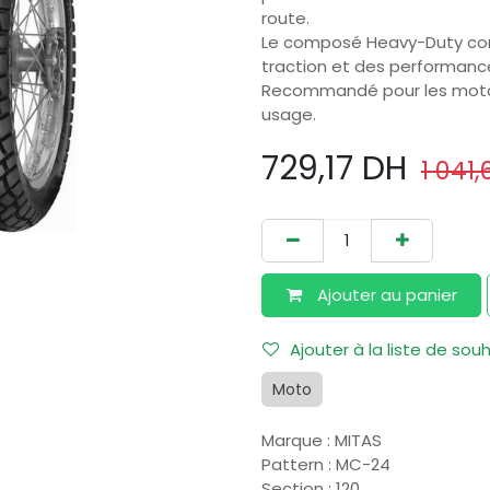
route.
Le composé Heavy-Duty comb
traction et des performance
Recommandé pour les motos
usage.
729,17
DH
1 041,
Ajouter au​ panier
Ajouter à la liste de sou
Moto
Marque
:
MITAS
Pattern
:
MC-24
Section
:
120