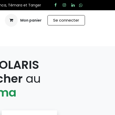
anca, Témara et Tanger
Se connecter
Mon panier
Aide
OLARIS
cher
au
.ma