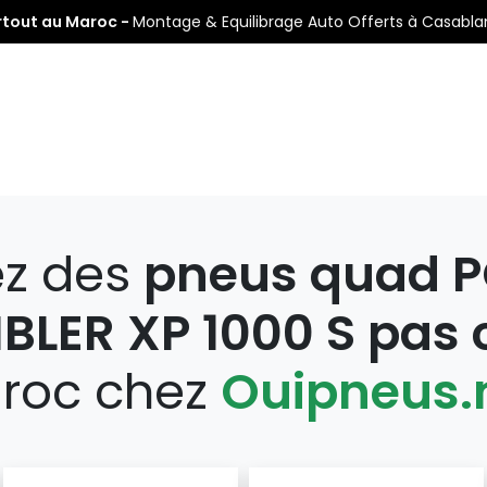
rtout au Maroc -
Montage & Equilibrage Auto Offerts à Casabl
s
Pneus Auto
Pneus Moto
Nos Centres de Montage
ez des
pneus quad P
LER XP 1000 S pas 
roc chez
Ouipneus