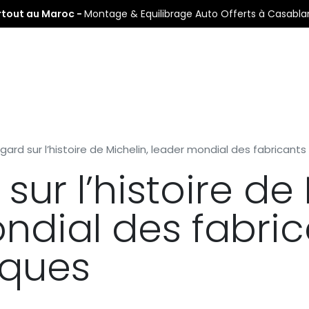
rtout au Maroc -
Montage & Equilibrage Auto Offerts à Casabl
s
Pneus Auto
Pneus Moto
Nos Centres de Montage
gard sur l’histoire de Michelin, leader mondial des fabrican
sur l’histoire de 
ndial des fabric
ques