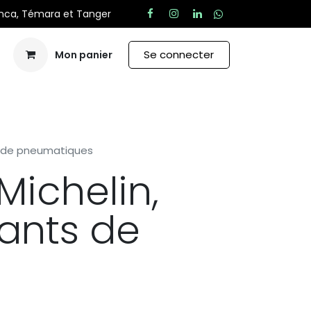
anca, Témara et Tanger
Se connecter
Mon panier
Aide
ts de pneumatiques
Michelin,
ants de