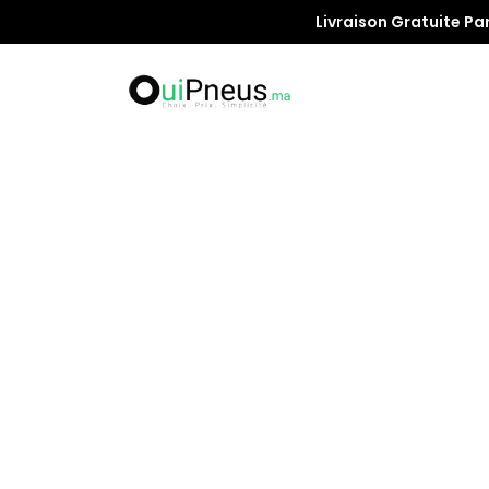
Livraison Gratuite Pa
Promotion