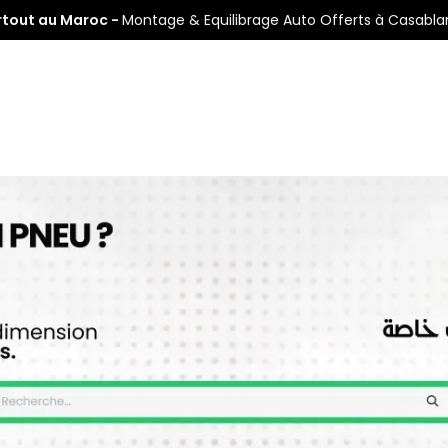
rtout au Maroc -
Montage & Equilibrage Auto Offerts à Casabl
s
Pneus Auto
Pneus Moto
Nos Centres de Montage