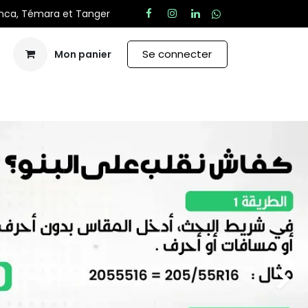
anca, Témara et Tanger
Se connecter
Mon panier
Aide
Suivan